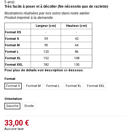
5 ans)
Très facile à poser et à décoller (Ne nécessite pas de raclette)
Illustrations réalisées par nos soins dans notre atelier.
Produit imprimé à la demande.
Largeur (cm)
Hauteur (cm)
Format XS
-
-
Format S
59
42
Format M
90
64
Format L
120
86
Format XL
152
108
Format XXL
182
130
Pour plus de détails voir description ci-dessous.
Format
Format S
Format M
Format L
Format XL
Format XXL
Orientation
Gauche
Droite
33,00 €
Aucune taxe