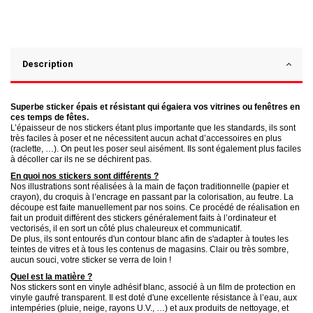
Description
Superbe sticker épais et résistant qui égaiera vos vitrines ou fenêtres en
ces temps de fêtes.
L’épaisseur de nos stickers étant plus importante que les standards, ils sont
très faciles à poser et ne nécessitent aucun achat d’accessoires en plus
(raclette, …). On peut les poser seul aisément. Ils sont également plus faciles
à décoller car ils ne se déchirent pas.
En quoi nos stickers sont différents ?
Nos illustrations sont réalisées à la main de façon traditionnelle (papier et
crayon), du croquis à l’encrage en passant par la colorisation, au feutre. La
découpe est faite manuellement par nos soins. Ce procédé de réalisation en
fait un produit différent des stickers généralement faits à l’ordinateur et
vectorisés, il en sort un côté plus chaleureux et communicatif.
De plus, ils sont entourés d'un contour blanc afin de s'adapter à toutes les
teintes de vitres et à tous les contenus de magasins. Clair ou très sombre,
aucun souci, votre sticker se verra de loin !
Quel est la matière ?
Nos stickers sont en vinyle adhésif
blanc, associé à un film de protection en
vinyle gaufré transparent. Il est doté d'une excellente résistance à l’eau, aux
intempéries (pluie, neige, rayons U.V., …) et aux produits de nettoyage, et