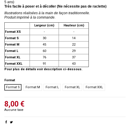
5 ans)
Très facile à poser et à décoller (Ne nécessite pas de raclette)
Illustrations réalisées à la main de façon traditionnelle.
Produit imprimé à la commande.
Largeur (cm)
Hauteur (cm)
Format XS
-
-
Format S
30
14
Format M
45
22
Format L
60
29
Format XL
76
37
Format XXL
91
43
Pour plus de détails voir description ci-dessous.
Format
Format S
Format M
Format L
Format XL
Format XXL
8,00 €
Aucune taxe