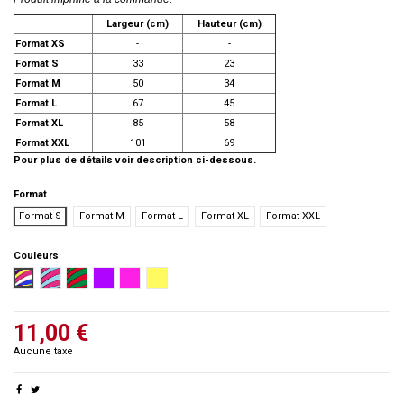
Largeur (cm)
Hauteur (cm)
Format XS
-
-
Format S
33
23
Format M
50
34
Format L
67
45
Format XL
85
58
Format XXL
101
69
Pour plus de détails voir description ci-dessous.
Format
Format S
Format M
Format L
Format XL
Format XXL
Couleurs
Multicolor
Turquoise et Rose
Rouge et vert
Violet
Rose
Jaune
11,00 €
Aucune taxe