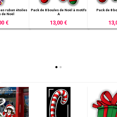
s de Noël à motifs
Sticker cadeau 4
Sticker fe
B
,00 €
12,00 €
16