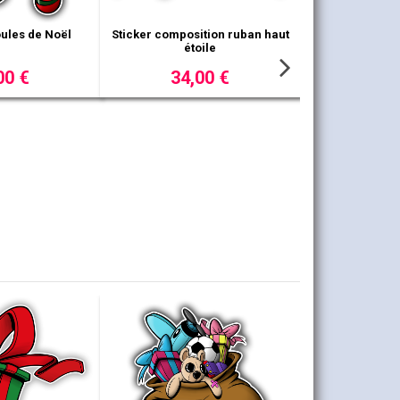
uille de houx
Pack de 8 étoiles
,00 €
13,00 €