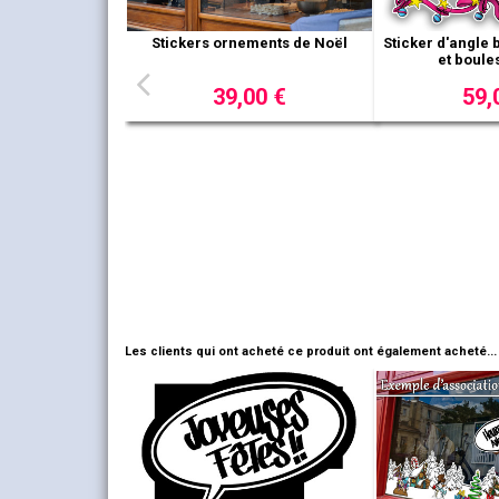
sition ruban haut
toile
,00 €
Sticker ruban central bas étoiles
Pack de 8 boule
et boules de Noël
47,00 €
13
Les clients qui ont acheté ce produit ont également acheté...