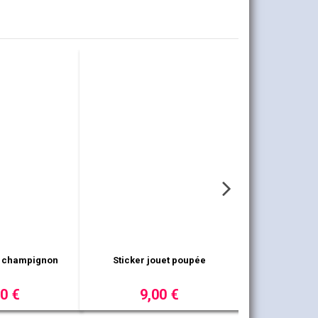
er cadeau 3
Sticker jouet skateboard
1,00 €
8,00 €