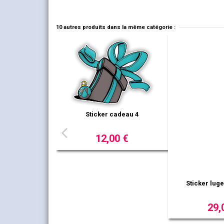
10 autres produits dans la même catégorie :
 jouet poupée
9,00 €
Sticker jouet peluche chien
Sticker sa
9,00 €
3