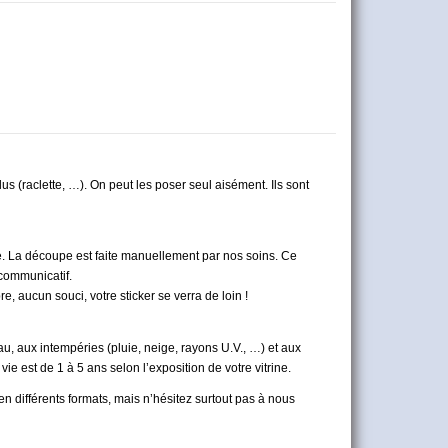
us (raclette, …). On peut les poser seul aisément. Ils sont
utre. La découpe est faite manuellement par nos soins. Ce
 communicatif.
e, aucun souci, votre sticker se verra de loin !
eau, aux intempéries (pluie, neige, rayons U.V., …) et aux
vie est de 1 à 5 ans
selon l’exposition de votre vitrine.
n différents formats, mais n’hésitez surtout pas à nous