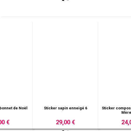
 maison carrée
Pack de 8 boules de Noël à motifs
Sticker banq
B
de
3,00 €
13,00 €
2