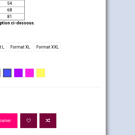
54
68
81
iption ci-dessous.
 L
Format XL
Format XXL
se et Rose
uge et vert
Bleu
Violet
Rose
Jaune
panier