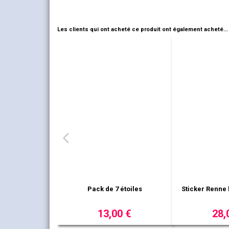
Les clients qui ont acheté ce produit ont également acheté...
cor sucre d'orge
9,00 €
Sticker sapin enneigé 5
Sticker
9,00 €
1