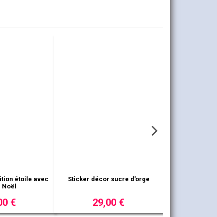
uise enneigée fond
Sticker jouet peluche chien
 paysage
3,00 €
9,00 €