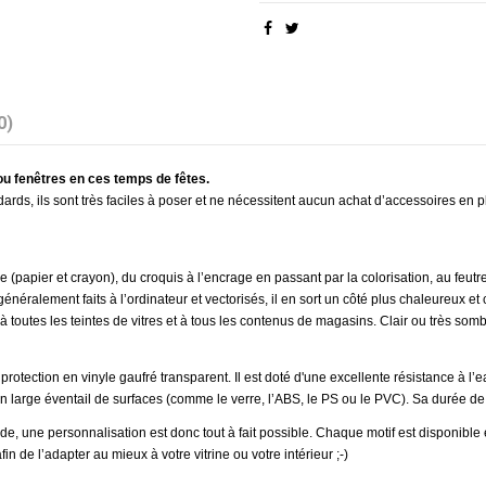
0)
 ou fenêtres en ces temps de fêtes.
ards, ils sont très faciles à poser et ne nécessitent aucun achat d’accessoires en pl
lle (papier et crayon), du croquis à l’encrage en passant par la colorisation, au fe
 généralement faits à l’ordinateur et vectorisés, il en sort un côté plus chaleureux et
à toutes les teintes de vitres et à tous les contenus de magasins. Clair ou très sombr
 protection en vinyle gaufré transparent. Il est doté d'une excellente résistance à l’
n large éventail de surfaces (comme le verre, l’ABS, le PS ou le PVC). Sa durée de 
, une personnalisation est donc tout à fait possible. Chaque motif est disponible e
 de l’adapter au mieux à votre vitrine ou votre intérieur ;-)