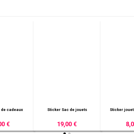
pin design décoré
Sticker jouet robot
Stick
4,00 €
10,00 €
1