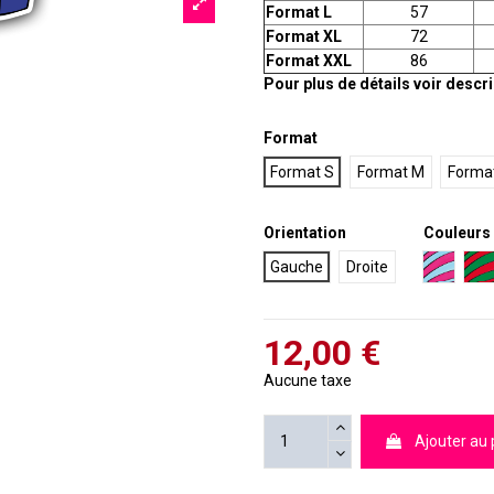
Format L
57
Format XL
72
Format XXL
86
Pour plus de détails voir descr
Format
Format S
Format M
Format
Orientation
Couleurs
Turquoi
Ro
Gauche
Droite
12,00 €
Aucune taxe
Ajouter au 