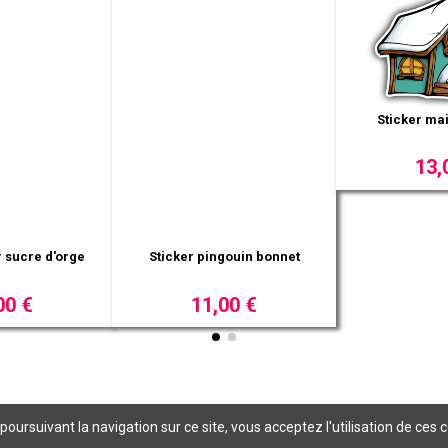
Sticker maison carrée
13,00 €
gouin bonnet
Sticker Père N
son c
00 €
11,
ursuivant la navigation sur ce site, vous acceptez l'utilisation de ces c
Informations légales