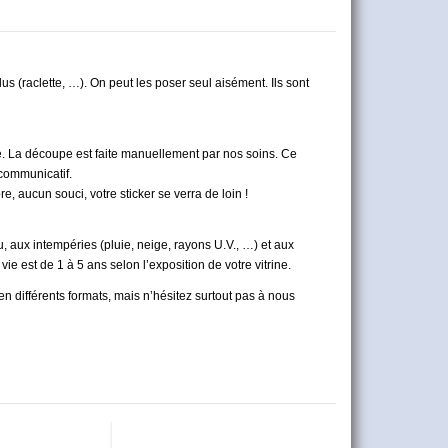
us (raclette, …). On peut les poser seul aisément. Ils sont
utre. La découpe est faite manuellement par nos soins. Ce
 communicatif.
e, aucun souci, votre sticker se verra de loin !
au, aux intempéries (pluie, neige, rayons U.V., …) et aux
vie est de 1 à 5 ans
selon l’exposition de votre vitrine.
n différents formats, mais n’hésitez surtout pas à nous