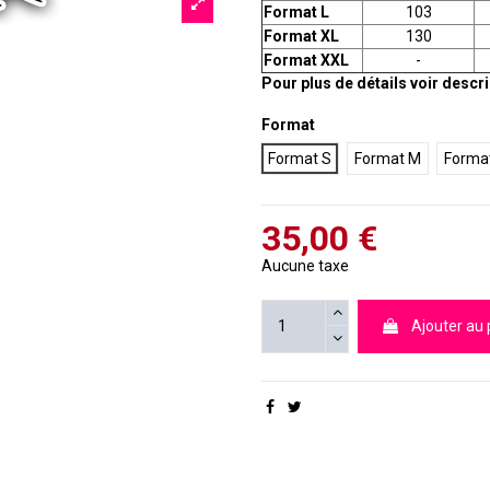
Format L
103
Format XL
130
Format XXL
-
Pour plus de détails voir descr
Format
Format S
Format M
Format
35,00 €
Aucune taxe
Ajouter au 