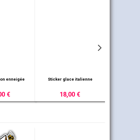
ace bonbon
Sticker fleur lotus
00 €
10,00 €