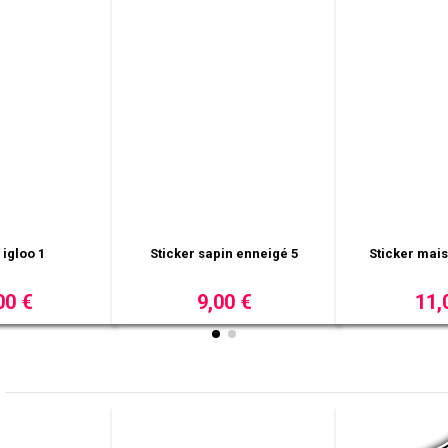
7 étoiles
Sticker sapin design
Sticker gl
00 €
29,00 €
19,