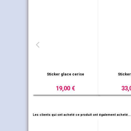
ce italienne
Sticker panneau bois Joyeux
Pack de 
Noël
00 €
14,00 €
13,
Les clients qui ont acheté ce produit ont également acheté...