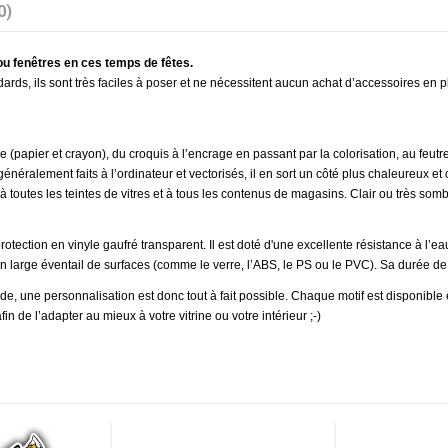
0)
 ou fenêtres en ces temps de fêtes.
ards, ils sont très faciles à poser et ne nécessitent aucun achat d’accessoires en pl
lle (papier et crayon), du croquis à l’encrage en passant par la colorisation, au fe
 généralement faits à l’ordinateur et vectorisés, il en sort un côté plus chaleureux et
à toutes les teintes de vitres et à tous les contenus de magasins. Clair ou très sombr
rotection en vinyle gaufré transparent. Il est doté d'une excellente résistance à l’e
n large éventail de surfaces (comme le verre, l’ABS, le PS ou le PVC). Sa durée de 
, une personnalisation est donc tout à fait possible. Chaque motif est disponible e
 de l’adapter au mieux à votre vitrine ou votre intérieur ;-)