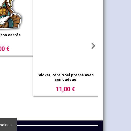
oël pressé avec
Sticker igloo 1
adeau
00 €
33,00 €
ookies.