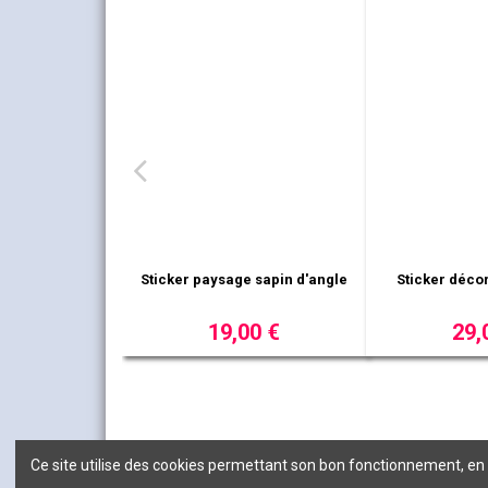
e sapin d'angle
00 €
Sticker décor sucre d'orge
Sticker pin
29,00 €
11,
Ce site utilise des cookies permettant son bon fonctionnement, en po