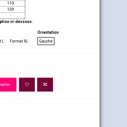
110
139
-
iption ci-dessous.
Orientation
 L
Format XL
Gauche
panier